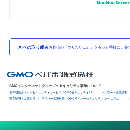
AIへの取り組み
お客様の「やりたいこと」をもっと手軽に。各サ
GMOインターネットグループのセキュリティ事業について
世界初総合ネットセキュリティサービス「GMOセキュリティ24」
パスワード漏洩診断
実在証明・盗聴対策
サイバー攻撃対策（GMOサイバーセキュリティ byイエラエ）