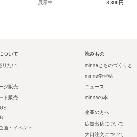
展示中
3,300円
について
読みもの
で売りたい
minneとものづくりと
minne学習帖
ージ販売
ニュース
ード販売
minneの本
LUS
企業の方へ
AB
広告出稿について
企画・イベント
大口注文について