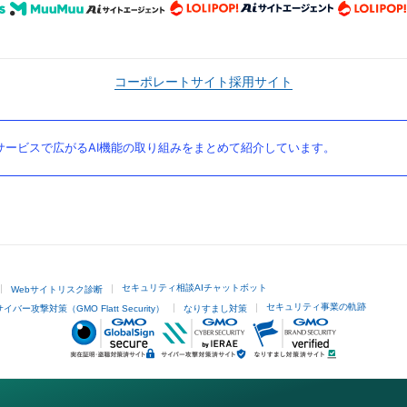
コーポレートサイト
採用サイト
ービスで広がるAI機能の取り組みをまとめて紹介しています。
セキュリティ相談AIチャットボット
Webサイトリスク診断
セキュリティ事業の軌跡
サイバー攻撃対策（GMO Flatt Security）
なりすまし対策