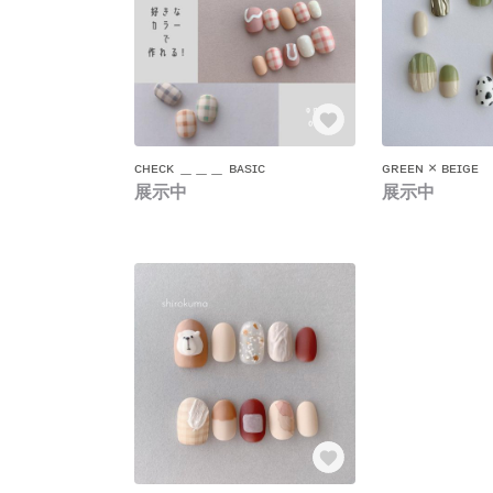
ᴄʜᴇᴄᴋ ＿＿＿ ʙᴀsɪᴄ
ɢʀᴇᴇɴ × ʙᴇɪɢᴇ
展示中
展示中