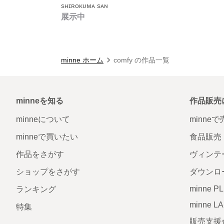
sʜɪʀᴏᴋᴜᴍᴀ sᴀɴ
展示中
minne ホーム
comfy の作品一覧
minneを知る
作品販売
minneについて
minne
minneで買いたい
食品販売
作品をさがす
ヴィンテ
ショップをさがす
ダウンロ
minne P
ランキング
minne L
特集
販売支援