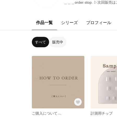
＿＿＿order stop. ▷次回販売
作品一覧
シリーズ
プロフィール
すべて
販売中
ご購入について𓂃
計測用チップ