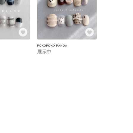
ᴘᴏᴋᴏᴘᴏᴋᴏ ᴘᴀɴᴅᴀ
展示中