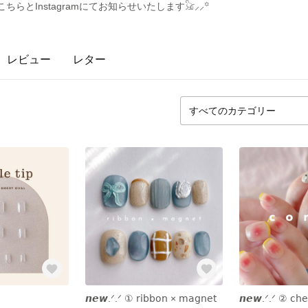
はこちらとInstagramにてお知らせいたします‪𓃠⸝⸝꙳
レビュー
レター
𝙣𝙚𝙬‪.ᐟ‪.ᐟ ① 𝗋𝗂𝖻𝖻𝗈𝗇 × 𝗆𝖺𝗀𝗇𝖾𝗍
𝙣𝙚𝙬‪.ᐟ‪.ᐟ ② 𝖼𝗁𝖾