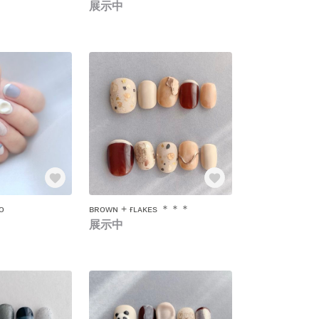
展示中
ᴏ
ʙʀᴏᴡɴ + ғʟᴀᴋᴇs ＊＊＊
展示中