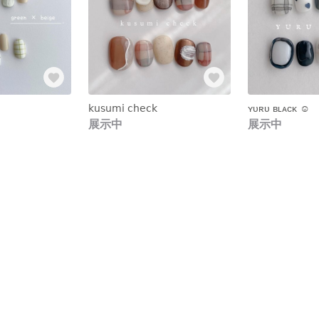
𝗄𝗎𝗌𝗎𝗆𝗂 𝖼𝗁𝖾𝖼𝗄
ʏᴜʀᴜ ʙʟᴀᴄᴋ ☺︎︎
展示中
展示中