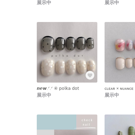
展示中
展示中
𝙣𝙚𝙬‪.ᐟ‪.ᐟ ④ 𝗉𝗈𝗅𝗄𝖺 𝖽𝗈𝗍
ᴄʟᴇᴀʀ × ɴᴜᴀɴᴄᴇ
展示中
展示中