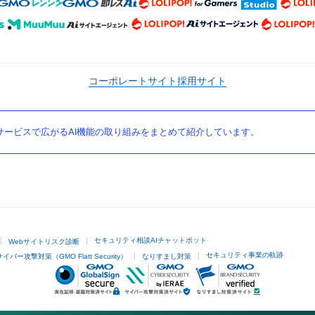
コーポレートサイト
採用サイト
ービスで広がるAI機能の取り組みをまとめて紹介しています。
セキュリティ相談AIチャットボット
Webサイトリスク診断
セキュリティ事業の軌跡
サイバー攻撃対策（GMO Flatt Security）
なりすまし対策