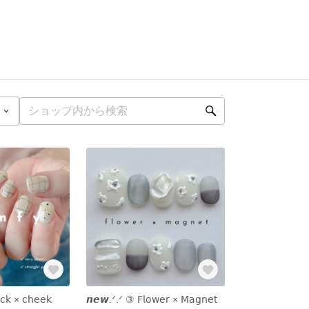
𝖼𝗄 × 𝖼𝗁𝖾𝖾𝗄
𝙣𝙚𝙬‪.ᐟ‪.ᐟ ③ 𝖥𝗅𝗈𝗐𝖾𝗋 × 𝖬𝖺𝗀𝗇𝖾𝗍