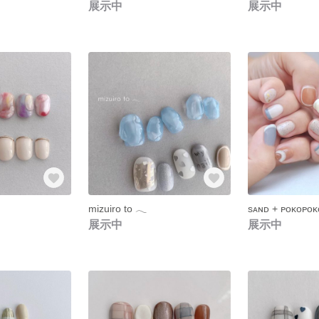
展示中
展示中
mizuiro to 𓂃
sᴀɴᴅ + ᴘᴏᴋᴏᴘᴏᴋ
展示中
展示中