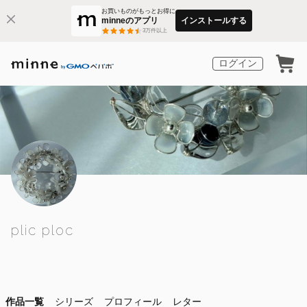
お買いものがもっとお得に
minneのアプリ
インストールする
3
万件以上
ログイン
plic ploc
作品一覧
シリーズ
プロフィール
レター