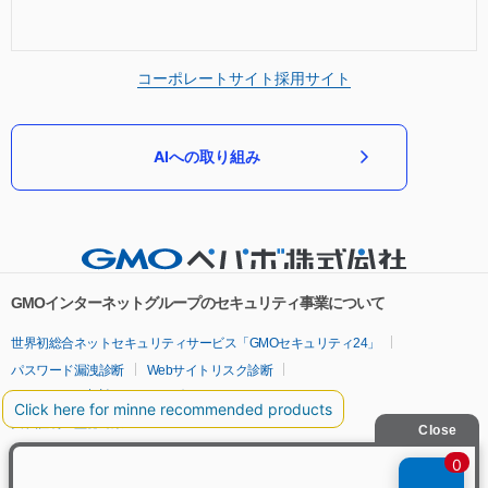
コーポレートサイト
採用サイト
AIへの取り組み
GMOインターネットグループのセキュリティ事業について
世界初総合ネットセキュリティサービス「GMOセキュリティ24」
パスワード漏洩診断
Webサイトリスク診断
セキュリティ相談AIチャットボット
実在証明・盗聴対策
サイバー攻撃対策（GMOサイバーセキュリティ byイエラエ）
サイバー攻撃対策（GMO Flatt Security）
なりすまし対策