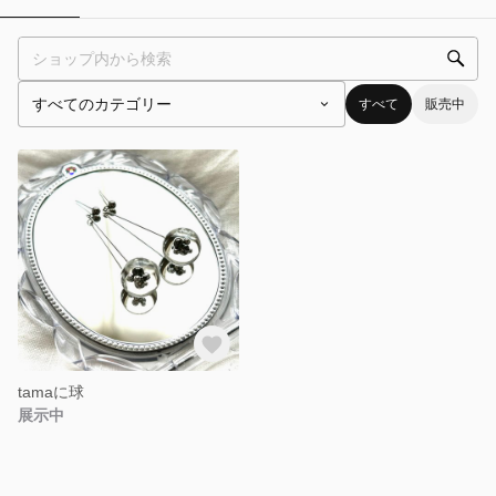
すべて
販売中
tamaに球
展示中