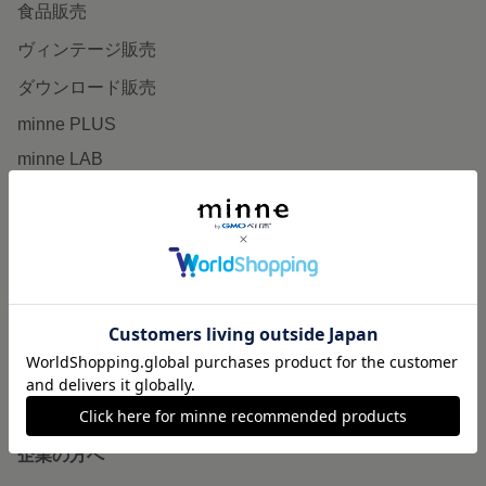
食品販売
ヴィンテージ販売
ダウンロード販売
minne PLUS
minne LAB
販売支援企画・イベント
読みもの
minneとものづくりと
minne学習帖
ニュース
minneの本
企業の方へ