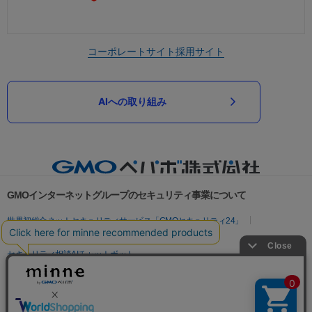
コーポレートサイト
採用サイト
AIへの取り組み
GMOインターネットグループのセキュリティ事業について
世界初総合ネットセキュリティサービス「GMOセキュリティ24」
パスワード漏洩診断
Webサイトリスク診断
セキュリティ相談AIチャットボット
実在証明・盗聴対策
サイバー攻撃対策（GMOサイバーセキュリティ byイエラエ）
サイバー攻撃対策（GMO Flatt Security）
なりすまし対策