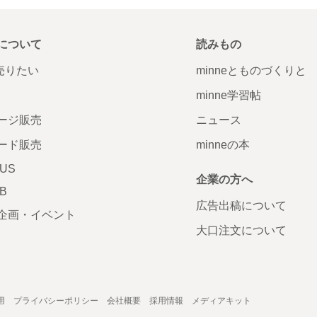
について
読みもの
で売りたい
minneとものづくりと
minne学習帖
ージ販売
ニュース
ード販売
minneの本
LUS
企業の方へ
AB
広告出稿について
企画・イベント
大口注文について
用
プライバシーポリシー
会社概要
採用情報
メディアキット