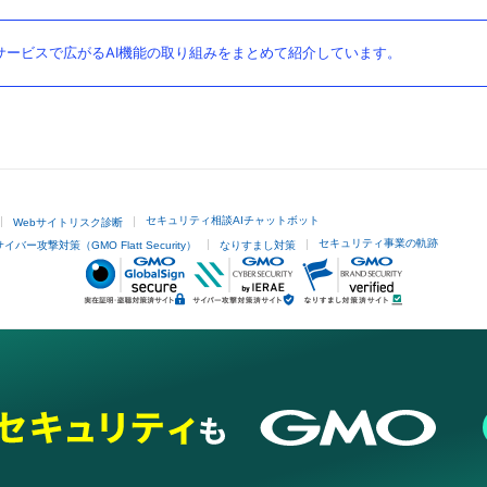
ービスで広がるAI機能の取り組みをまとめて紹介しています。
セキュリティ相談AIチャットボット
Webサイトリスク診断
セキュリティ事業の軌跡
サイバー攻撃対策（GMO Flatt Security）
なりすまし対策