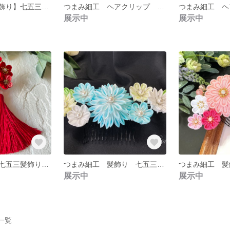
【つまみ細工髪飾り】七五三 成人式 卒業式 コーム 赤
つまみ細工 ヘアクリップ 一越ちりめん
つまみ細工 ヘ
展示中
展示中
【つまみ細工】七五三髪飾り コーム 赤
つまみ細工 髪飾り 七五三 卒業式 成人式 和装
展示中
展示中
品一覧