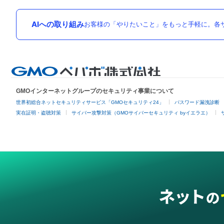
AIへの取り組み
お客様の「やりたいこと」をもっと手軽に。各サ
GMOインターネットグループのセキュリティ事業について
世界初総合ネットセキュリティサービス「GMOセキュリティ24」
パスワード漏洩診断
実在証明・盗聴対策
サイバー攻撃対策（GMOサイバーセキュリティ byイエラエ）