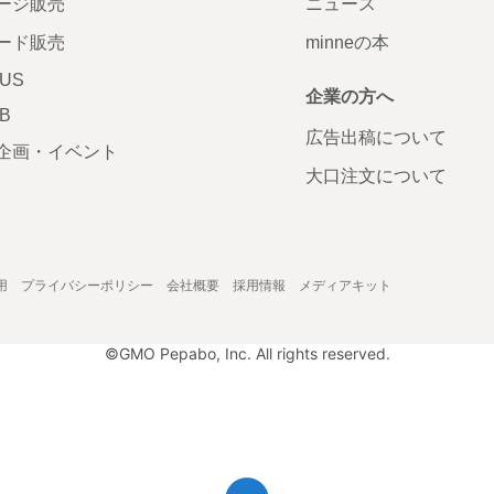
ージ販売
ニュース
ード販売
minneの本
LUS
企業の方へ
AB
広告出稿について
企画・イベント
大口注文について
用
プライバシーポリシー
会社概要
採用情報
メディアキット
©GMO Pepabo, Inc. All rights reserved.