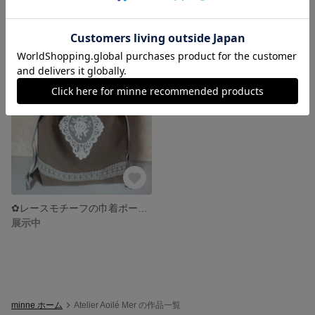
❀小花柄の巾着ポーチ❀プチギフト おもちゃ入れ ヘアアクセ入れ 大人可愛い
✿レースモチーフの巾着ポーチ✿おむつポーチ・お着替え袋にも
2,000円
2,500円
✿レースモチーフの巾着ポーチ✿おむつポーチ・お着替え袋にも
展示中
minne ホーム
Atelier Aoilé Mer の作品一覧