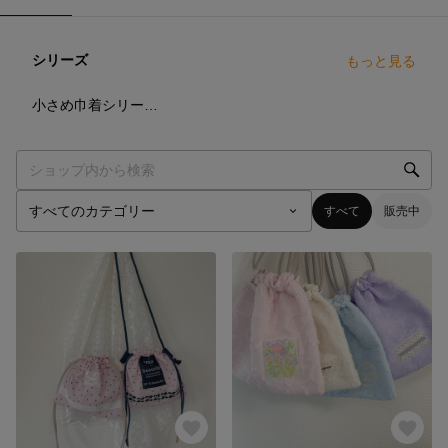
シリーズ
もっと見る
8
点
小さめ巾着シリーズ𓂃𓈒𓏸𓐍
すべて
販売中