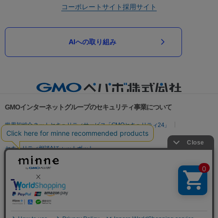
コーポレートサイト
採用サイト
AIへの取り組み
GMOインターネットグループのセキュリティ事業について
世界初総合ネットセキュリティサービス「GMOセキュリティ24」
パスワード漏洩診断
Webサイトリスク診断
セキュリティ相談AIチャットボット
実在証明・盗聴対策
サイバー攻撃対策（GMOサイバーセキュリティ byイエラエ）
サイバー攻撃対策（GMO Flatt Security）
なりすまし対策
セキュリティ事業の軌跡