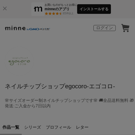
お買いものがもっとお得に
minneのアプリ
インストールする
3
万件以上
ログイン
ネイルチップショップegocoro-エゴコロ-
🌸サイズオーダー制ネイルチップショップです🌸 🚚全品送料無料 🎁
発送:ご入金から7日以内
作品一覧
シリーズ
プロフィール
レター