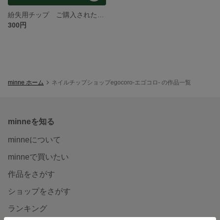
紛失用チップ ご購入されたネイルチップの紛失・破損、またはサイズが合わなかった場合のアフターケア
300円
minne ホーム
ネイルチップショップegocoro-エゴコロ- の作品一覧
minneを知る
minneについて
minneで買いたい
作品をさがす
ショップをさがす
ランキング