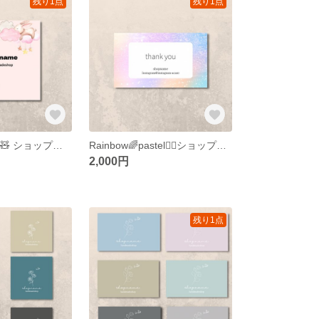
残り1点
残り1点
居眠り~animal~🧸 ショップカード アクセサリー台紙 名刺
Rainbow🌈pastel♡⃛ショップカード アクセサリー台紙 名刺
2,000円
残り1点