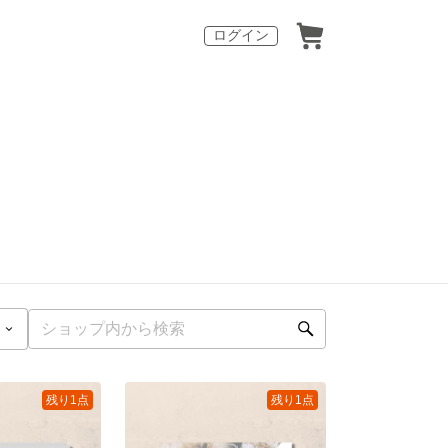
ログイン
残り1点
残り1点