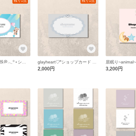
残り1点
残り1点
空飛ぶクマさん🧸💭𓂃꙳⋆ショップカード アクセサリー台紙 サンキューカード
glayheart♡‴ショップカード アクセサリー台紙 名刺
2,000円
3,200円