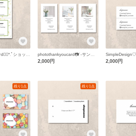
マーガレットcard❁⃘*.ﾟショップカード アクセサリー台紙 名刺 サンキューカード
photothankyoucard📷´-サンキューカード ショップカード 名刺 アクセサリー台紙 ネイルチップ台紙
2,000円
2,000円
残り1点
残り1点