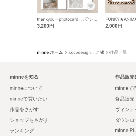
thankyouーphotocard⸝⸝⸝♡︎ショップカード アクセサリー台紙 名刺
3,200円
2,000円
minne ホーム
cocodesign𓂃𓈒𓏸︎︎︎︎ 🕊 の作品一覧
minneを知る
作品販売
minneについて
minne
minneで買いたい
食品販売
作品をさがす
ヴィンテ
ショップをさがす
ダウンロ
minne P
ランキング