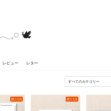
𓏸︎︎︎︎ 🕊
レビュー
レター
残り1点
残り1点