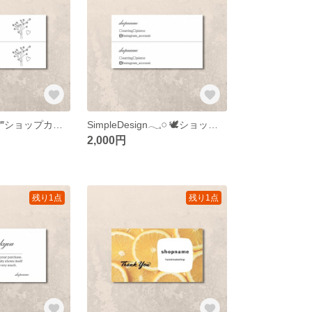
SimpleDesign♡‴ショップカード アクセサリー台紙 名刺 サンキューカード
SimpleDesign𓂃𓈒𓏸︎︎︎︎ 🕊ショップカード 名刺 アクセサリー台紙 ネイルチップ台紙
2,000円
残り1点
残り1点