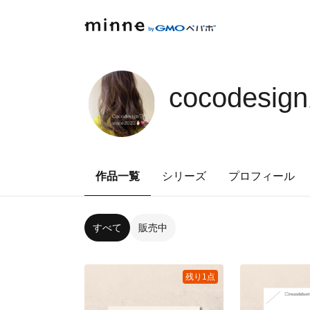
cocodesign𓂃𓈒
作品一覧
シリーズ
プロフィール
すべて
販売中
残り1点