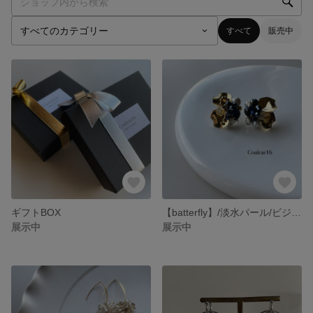
すべて
販売中
ギフトBOX
【batterfly】/淡水パール/ビジュー/メタル
展示中
展示中