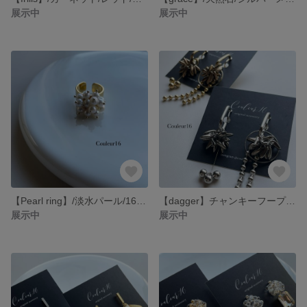
展示中
展示中
【Pearl ring】/淡水パール/16kgp/Free
【dagger】チャンキーフープ/アシンメトリー
展示中
展示中