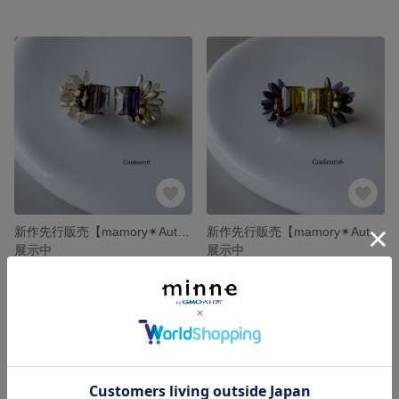
新作先行販売【mamory✴︎Autumn 】受注制作 ガラス 羽根 パープル ブラウン チタンピアス イヤリング
新作先行販売【mamory✴︎Autumn】受注制作 パープル ブラウン カーキ ガラス チタンピアス イヤリング
展示中
展示中