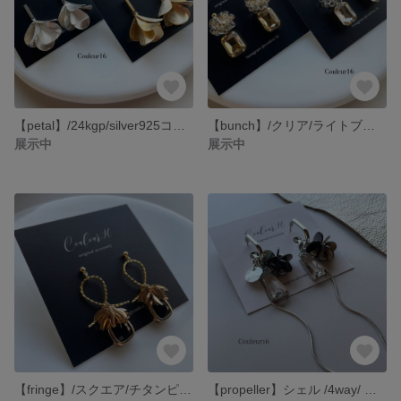
【petal】/24kgp/silver925コーティング/チタンピアス /イヤリング
【bunch】/クリア/ライトブラウン/ガラスビジュー/チタンピアス/イヤリング
展示中
展示中
【fringe】/スクエア/チタンピアス/イヤリング
【propeller】シェル /4way/ チタンピアス /イヤリング