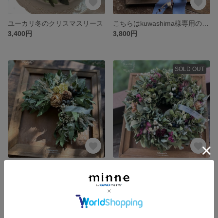
ユーカリ冬のクリスマスリース
こちらはkuwashima様専用のオーダーサイトになります
3,400円
3,800円
SOLD OUT
ナチュラル三日月リース 大
ナチュラルドライフラワーリース
展示中
4,000円
SOLD OUT
SOLD OUT