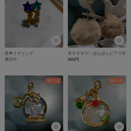
星🌟イヤリング
🌸キラキラ✨ ぽんぽんピアス🌸
展示中
800円
残り1点
残り1点