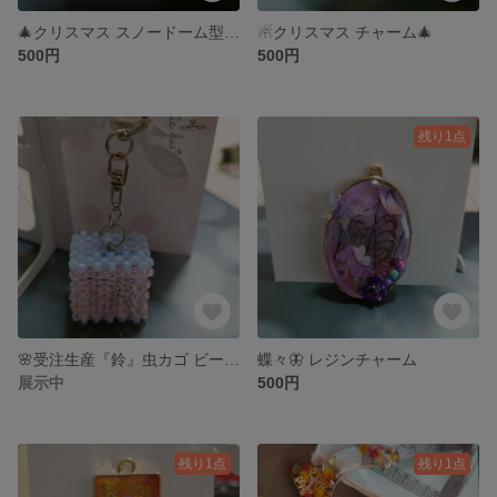
🎄クリスマス スノードーム型 レジンチャーム☃️
☃クリスマス チャーム🎄
500円
500円
残り1点
🌸受注生産『鈴』虫カゴ ビーズキーホルダー🌸
蝶々🦋 レジンチャーム
展示中
500円
残り1点
残り1点