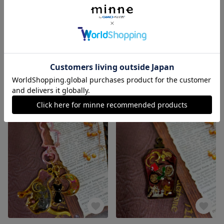
🎃ハロウィン🎃 レジンチャーム🕸🦇
🌸受注生産 イニシャル レジンアクセサリー🌸
展示中
展示中