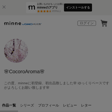
お買いものがもっとお得に
minneのアプリ
インストールする
3
万件以上
ログイン
🌸CocoroAroma🌸
この度、minneに初登録、初出品致しました🌸 ゆっくりペースです
がよろしくお願い致します🌸
作品一覧
シリーズ
プロフィール
レビュー
レター