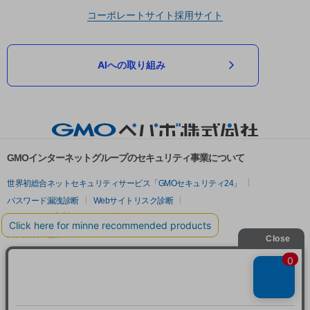
コーポレートサイト
採用サイト
AIへの取り組み
GMOインターネットグループのセキュリティ事業について
世界初総合ネットセキュリティサービス「GMOセキュリティ24」
パスワード漏洩診断
Webサイトリスク診断
セキュリティ相談AIチャットボット
実在証明・盗聴対策
サイバー攻撃対策（GMOサイバーセキュリティ byイエラエ）
サイバー攻撃対策（GMO Flatt Security）
なりすまし対策
セキュリティ事業の軌跡