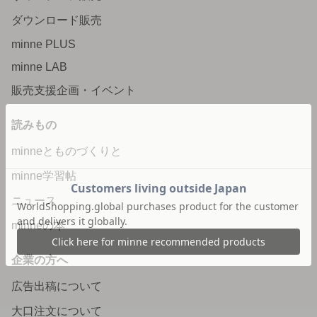
ダウンロード販売
minne PLUS
minne LAB
販売支援企画・イベント
読みもの
minneとものづくりと
minne学習帖
ニュース
minneの本
企業の方へ
広告出稿について
大口注文について