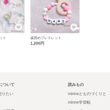
ット
歯固めブレスレット
1,200円
について
読みもの
で売りたい
minneとものづくりと
minne学習帖