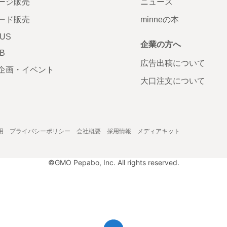
ージ販売
ニュース
ード販売
minneの本
LUS
企業の方へ
AB
広告出稿について
企画・イベント
大口注文について
用
プライバシーポリシー
会社概要
採用情報
メディアキット
©GMO Pepabo, Inc. All rights reserved.