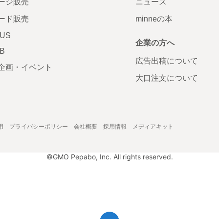
ージ販売
ニュース
ード販売
minneの本
LUS
企業の方へ
AB
広告出稿について
企画・イベント
大口注文について
用
プライバシーポリシー
会社概要
採用情報
メディアキット
©GMO Pepabo, Inc. All rights reserved.