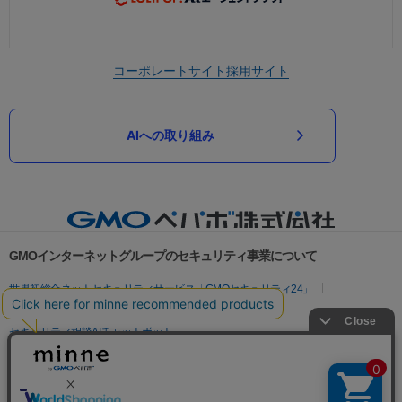
コーポレートサイト
採用サイト
AIへの取り組み
GMOインターネットグループのセキュリティ事業について
世界初総合ネットセキュリティサービス「GMOセキュリティ24」
パスワード漏洩診断
Webサイトリスク診断
セキュリティ相談AIチャットボット
実在証明・盗聴対策
サイバー攻撃対策（GMOサイバーセキュリティ byイエラエ）
サイバー攻撃対策（GMO Flatt Security）
なりすまし対策