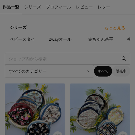
作品一覧
シリーズ
プロフィール
レビュー
レター
シリーズ
もっと見る
7
点
8
点
0
点
ベビースタイ
2wayオール
赤ちゃん甚平
半
すべて
販売中