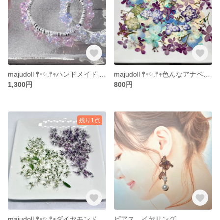
majudoll 𖤣𖥧𖡼.𖤣𖥧ハンドメイド ビーズ スワロフスキー ビーズシュシュ ブレスレット 2点セット
majudoll 𖤣𖥧𖡼.𖤣𖥧色んなアナベル 紫陽花 押花セット
1,300円
800円
残り1点
majudoll 𖤣𖥧𖡼.𖤣𖥧ダイヤモンドとピンクフロスト ドライフラワー
ピアス イヤリング