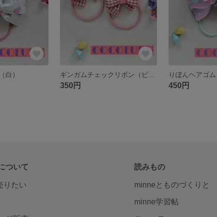
（白）
ギンガムチェックリボン（ピンク）
りぼんヘアゴム
350円
450円
について
読みもの
で売りたい
minneとものづくりと
minne学習帖