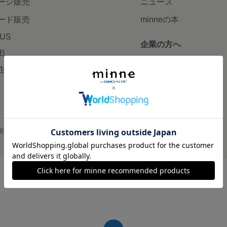
ージ販売
ニュース
ード販売
minneの本
LUS
企業の方へ
AB
広告出稿について
企画・イベント
大口注文について
用
プライバシーポリシー
会社概要
採用情報
メディアキット
©GMO Pepabo, Inc. All rights reserved.