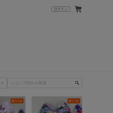
ログイン
残り1点
残り1点