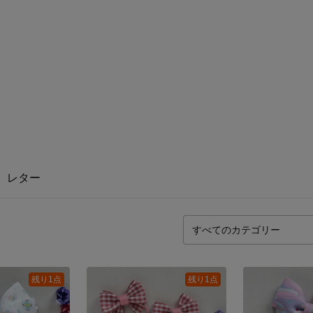
レター
残り1点
残り1点