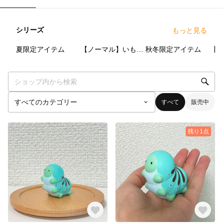
シリーズ
もっと見る
2
点
6
点
6
点
夏限定アイテム
【ノーマル】いもむしのイモイモ
秋冬限定アイテム
すべて
販売中
残り1点