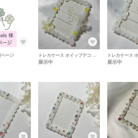
専用ページ
トレカケース ホイップデコ 蝶 硬質ケース 大人かわいい
展示中
展示中