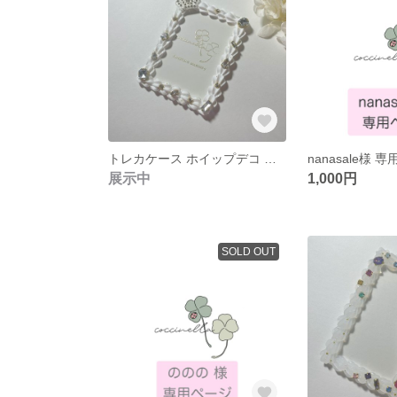
トレカケース ホイップデコ ビジュー 硬質ケース 王冠 冠
nanasale様 
展示中
1,000円
SOLD OUT