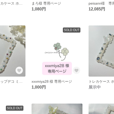
硬質ケース トレカケース ホイップデコ 蝶 蝶々 緑 グリーン 推し活
まろ様 専用ページ
peisann様 
1,080円
12,085円
SOLD OUT
硬質ケース ホイップデコ ミルキーカラー ビジューパーツ トレカケース
xxxmiya28 様 専用ページ
1,000円
展示中
SOLD OUT