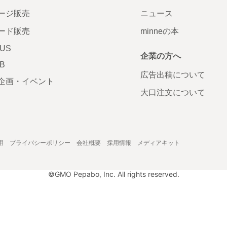
ージ販売
ニュース
ード販売
minneの本
LUS
企業の方へ
AB
広告出稿について
企画・イベント
大口注文について
用
プライバシーポリシー
会社概要
採用情報
メディアキット
©GMO Pepabo, Inc. All rights reserved.