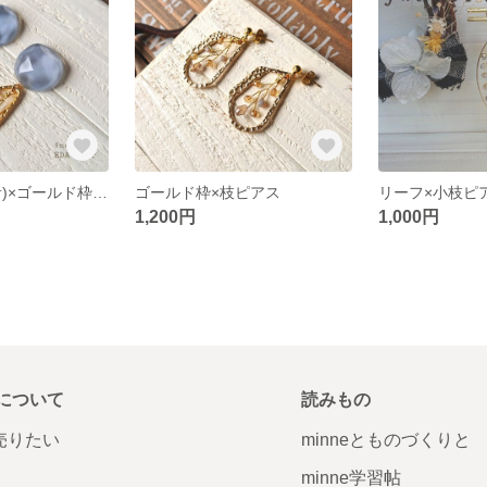
波カボション(青)×ゴールド枠のピアス
ゴールド枠×枝ピアス
リーフ×小枝ピ
1,200円
1,000円
について
読みもの
で売りたい
minneとものづくりと
minne学習帖