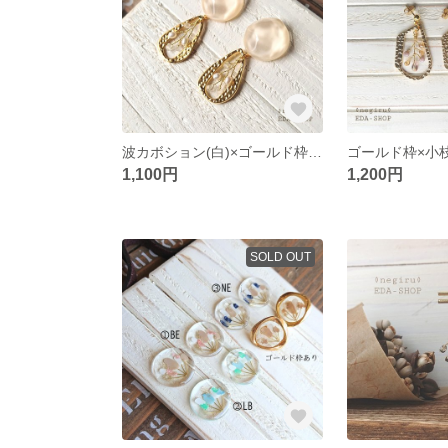
波カボション(白)×ゴールド枠ピアス
ゴールド枠×小
1,100円
1,200円
SOLD OUT