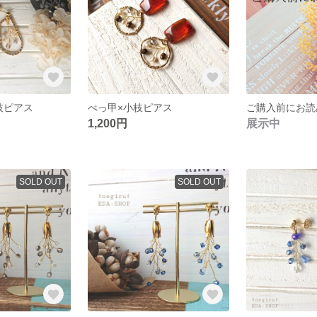
枝ピアス
べっ甲×小枝ピアス
ご購入前にお読
1,200円
展示中
SOLD OUT
SOLD OUT