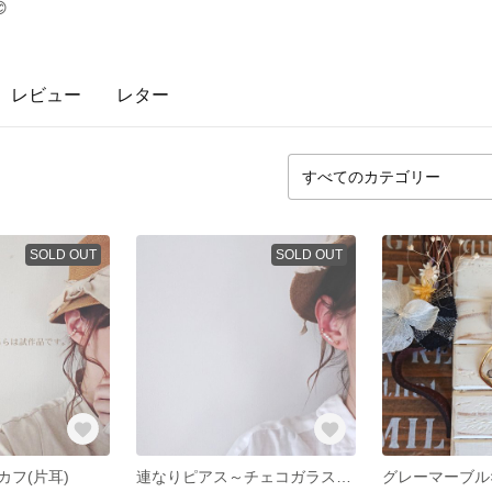

レビュー
レター
SOLD OUT
SOLD OUT
フ(片耳)
連なりピアス～チェコガラスパール