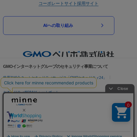
コーポレートサイト
採用サイト
AIへの取り組み
GMOインターネットグループのセキュリティ事業について
世界初総合ネットセキュリティサービス「GMOセキュリティ24」
パスワード漏洩診断
Webサイトリスク診断
セキュリティ相談AIチャットボット
実在証明・盗聴対策
サイバー攻撃対策（GMOサイバーセキュリティ byイエラエ）
サイバー攻撃対策（GMO Flatt Security）
なりすまし対策
セキュリティ事業の軌跡