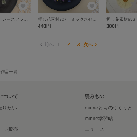
押し花素材719 レースフラワーのセット 白い小花
押し花素材707 ミックスセット
440円
300円
前へ
1
2
3
次へ
Y の作品一覧
について
読みもの
で売りたい
minneとものづくりと
minne学習帖
ージ販売
ニュース