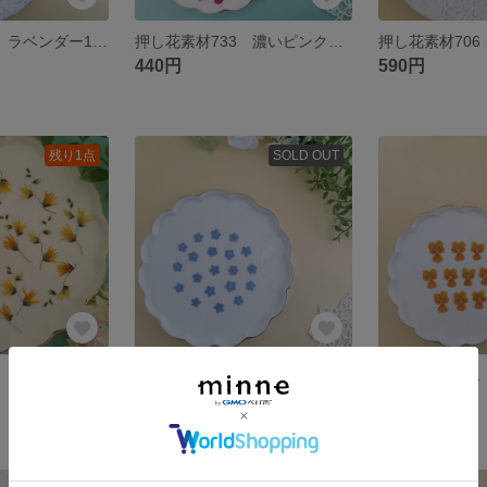
押し花素材741 ラベンダー10本のセット 葉付き
押し花素材733 濃いピンクのかすみ草45枚のセット
440円
590円
残り1点
SOLD OUT
押し花素材718 メラスフェルラ15枚のセット オレンジ イエロー
押し花素材705 ミオソティスのセット みずいろ
320円
330円