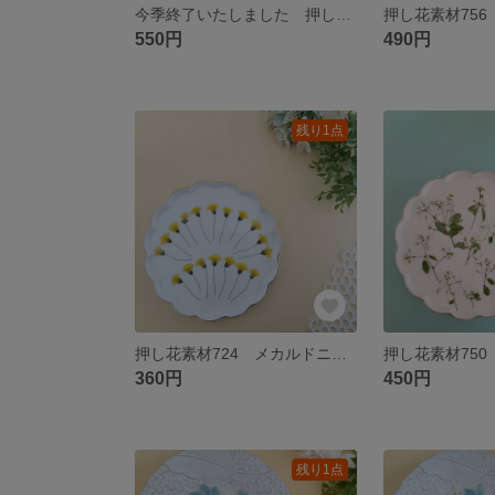
今季終了いたしました 押し花素材650-1 ブルーベルと小花のセット 花材 ミックス ブルー ホワイト グリーン
550円
490円
残り1点
押し花素材724 メカルドニアのセット 花材 イエロー 茎葉付き
360円
450円
残り1点