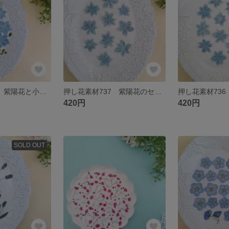
押し花素材738 紫陽花と小花のミックスセット
押し花素材737 紫陽花のセット みずいろ
420円
420円
SOLD OUT