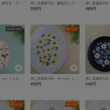
押し花素材756 茎付き 小花のミックスセット 3種類入り
押し花素材755 紫陽花とブルー系小花のミックスセット
550円
480円
SOLD OUT
残り1点
押し花素材750 ユーフォルビアのセット
押し花素材748 マーガレットと小花のミックスセット
450円
540円
残り1点
残り1点