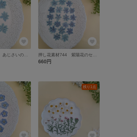
押し花素材736 あじさいのセット みずいろ
押し花素材744 紫陽花のセット みずいろ
660円
残り1点