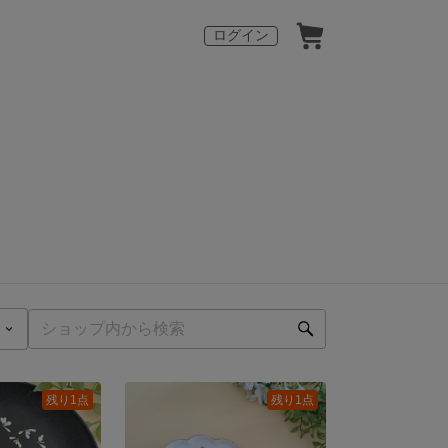
ログイン
残り1点
残り1点