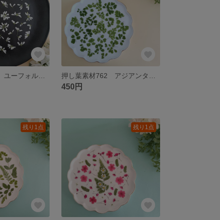
押し花素材759 ユーフォルビアのセット 小花 花材 ホワイト
押し葉素材762 アジアンタムのセット
450円
残り1点
残り1点