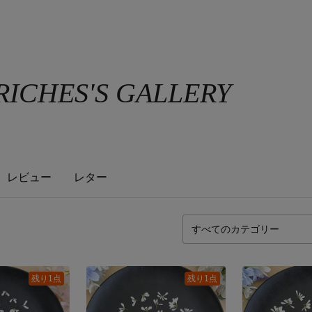
RICHES'S GALLERY
レビュー
レター
残り1点
残り1点