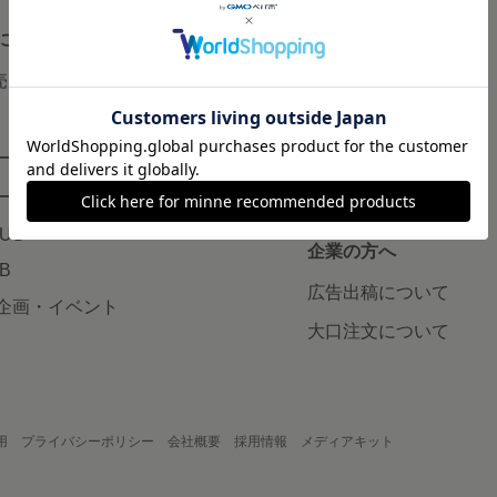
について
読みもの
で売りたい
minneとものづくりと
minne学習帖
ージ販売
ニュース
ード販売
minneの本
LUS
企業の方へ
AB
広告出稿について
企画・イベント
大口注文について
用
プライバシーポリシー
会社概要
採用情報
メディアキット