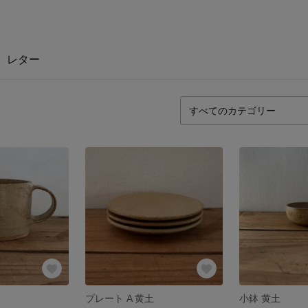
レター
プレート A 黄土
小鉢 黄土