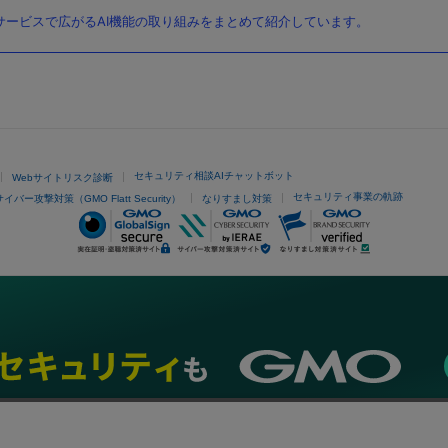
ービスで広がるAI機能の取り組みをまとめて紹介しています。
セキュリティ相談AIチャットボット
Webサイトリスク診断
セキュリティ事業の軌跡
サイバー攻撃対策（GMO Flatt Security）
なりすまし対策