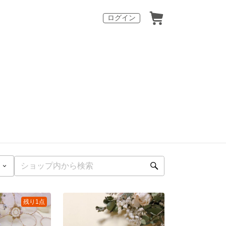
ログイン
残り1点