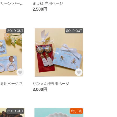
イラデサント グリーン パール チェーン イヤリング
まよ様 専用ページ
2,500円
SOLD OUT
SOLD OUT
na様 専用ページ♡
りひゃん様専用ページ
3,000円
SOLD OUT
残り1点