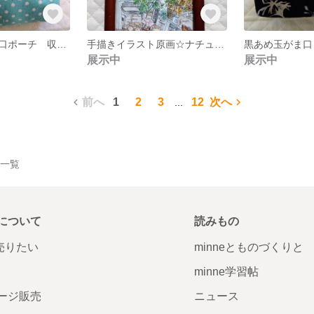
水色あめ玉がま口ポーチ 収納 ポーチ
手描きイラスト原画☆ナチュラル グリーンリーフ スマイルデイ
展示中
展示中
前へ
1
2
3
12
次へ
...
作品一覧
について
読みもの
で売りたい
minneとものづくりと
minne学習帖
ージ販売
ニュース