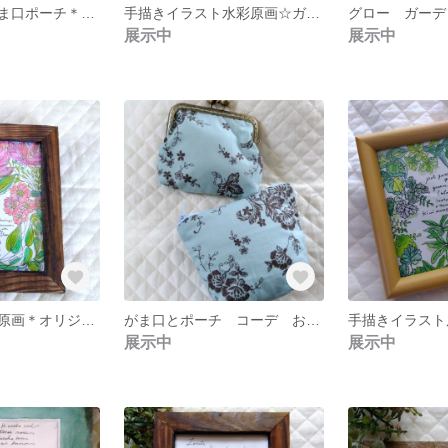
ハンドメイドがま口ポーチ＊綿麻ポピー花がら 赤マーブル調整口金
手描きイラスト水彩原画☆ガーデニングライフ
展示中
展示中
手描きイラスト原画＊オリジナル水彩画 彩りカラーマイ・ライフ
がま口とポーチ コーデ お揃いポーチ ハンドメイドポーチ
展示中
展示中