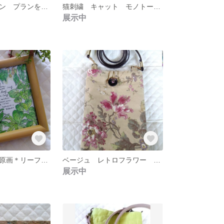
グロー ガーデン プランを立ててガーデニング ミント
猫刺繍 キャット モノトーン丸型がま口ポーチ
展示中
手描きイラスト原画＊リーフ グリーン いろいろな葉etc
ベージュ レトロフラワー サコッシュ ショルダーバッグ ボタン
展示中