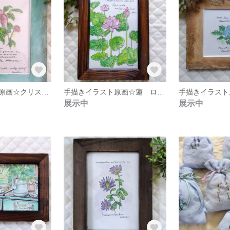
手描きイラスト原画☆クリスマスローズ ペパーミント額 ２Ｌ判
手描きイラスト原画☆蓮 ロータス 一輪一凛
展示中
展示中