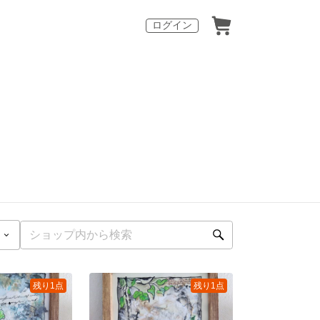
ログイン
残り1点
残り1点