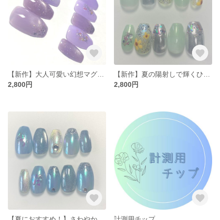
【新作】大人可愛い幻想マグネット│奥行き輝く"うるちゅる"ネイルチップ
【新作】夏の陽射しで輝くひまわりネイル│マグネットでちゅるん感UP
2,800円
2,800円
【夏におすすめ！】さわやかブルーネイル チップ| マグネット ラメグラ 【001】
計測用チップ