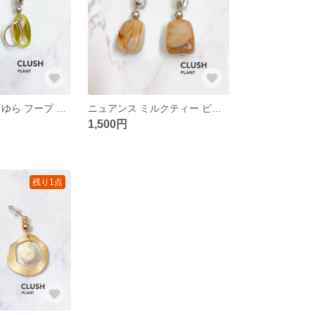
ピスタチオ ゆらゆら フープ ピアス 大ぶり アクリル シルバー ニュアンス ナチュラル _010
ニュアンス ミルクティー ピアス シルバー メタリック 大理石 送料込み _008
1,500円
残り1点