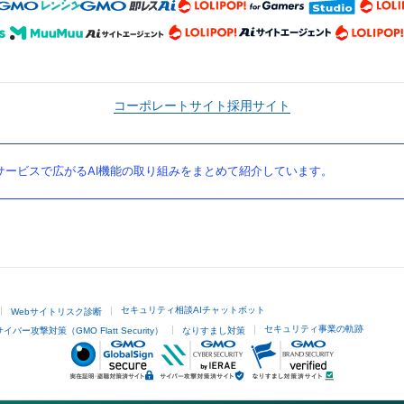
コーポレートサイト
採用サイト
ービスで広がるAI機能の取り組みをまとめて紹介しています。
セキュリティ相談AIチャットボット
Webサイトリスク診断
セキュリティ事業の軌跡
サイバー攻撃対策（GMO Flatt Security）
なりすまし対策