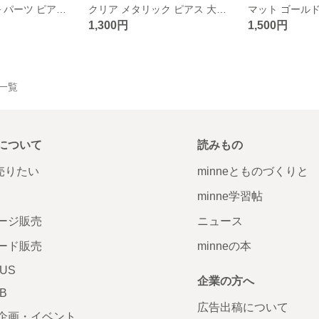
クリア アクリル パーツ ピアス シルバー メタリック 大ぶり 送料込み _003
クリア メタリック ピアス 大ぶり シルバー ニュアンス 送料込み _002
1,300円
1,500円
品一覧
について
読みもの
で売りたい
minneとものづくりと
minne学習帖
ージ販売
ニュース
ード販売
minneの本
LUS
企業の方へ
AB
広告出稿について
企画・イベント