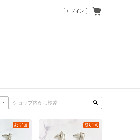
ログイン
残り1点
残り1点