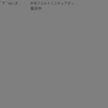
羊毛フエルト(o⌒∇⌒o)にぎやかなどうぶつ仲間たち送料込み｡
羊毛フエルトミニチュアダックスフンドブローチ('-'。)送料込み
展示中