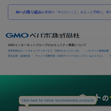
AIへの取り組み
お客様の「やりたいこと」をもっと手軽に。各サ
GMOインターネットグループのセキュリティ事業について
世界初総合ネットセキュリティサービス「GMOセキュリティ24」
パスワード漏洩診断
実在証明・盗聴対策
サイバー攻撃対策（GMOサイバーセキュリティ byイエラエ）