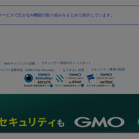
ービスで広がるAI機能の取り組みをまとめて紹介しています。
セキュリティ相談AIチャットボット
Webサイトリスク診断
セキュリティ事業の軌跡
サイバー攻撃対策（GMO Flatt Security）
なりすまし対策