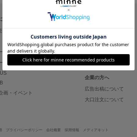
について
読みもの
で売りたい
minneとものづくりと
minne学習帖
ージ販売
ニュース
ード販売
minneの本
LUS
企業の方へ
AB
広告出稿について
企画・イベント
大口注文について
用
プライバシーポリシー
会社概要
採用情報
メディアキット