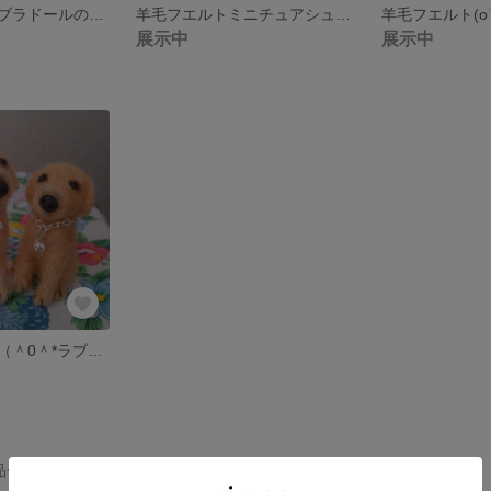
羊毛フエルトラブラドールのブローチ(*^-^*)送料込み。
羊毛フエルトミニチュアシュナウザーのブローチ(・∀・送料込み)
展示中
展示中
羊毛フェルト犬（＾0＾*ラブラドールミニファミリー（＾0＾*[送料込み]
作品一覧