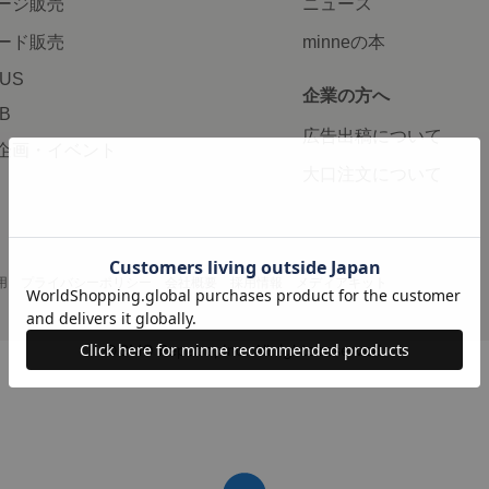
ージ販売
ニュース
ード販売
minneの本
LUS
企業の方へ
AB
広告出稿について
企画・イベント
大口注文について
用
プライバシーポリシー
会社概要
採用情報
メディアキット
©GMO Pepabo, Inc. All rights reserved.