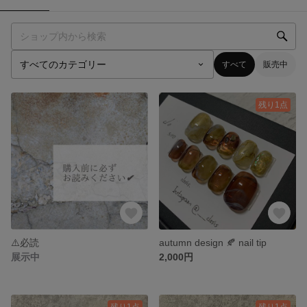
すべて
販売中
残り1点
⚠️必読
autumn design 🍂 nail tip
展示中
2,000円
残り1点
残り1点