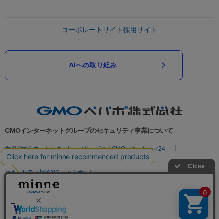
コーポレートサイト
採用サイト
AIへの取り組み
GMOインターネットグループのセキュリティ事業について
世界初総合ネットセキュリティサービス「GMOセキュリティ24」
パスワード漏洩診断
Webサイトリスク診断
セキュリティ相談AIチャットボット
実在証明・盗聴対策
サイバー攻撃対策（GMOサイバーセキュリティ byイエラエ）
サイバー攻撃対策（GMO Flatt Security）
なりすまし対策