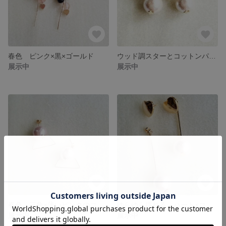
春色 ピンク×黒×ゴールド
ウッド調スターとコットンパール 星
展示中
展示中
春色 三角×薄いピンクのコットンパール
ゆらゆら揺れる ハート×コットンパール
展示中
展示中