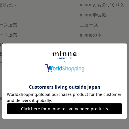
で売りたい
minneとものづくりと
minne学習帖
ージ販売
ニュース
ード販売
minneの本
LUS
企業の方へ
AB
広告出稿について
企画・イベント
大口注文について
用
プライバシーポリシー
会社概要
採用情報
メディアキット
©GMO Pepabo, Inc. All rights reserved.