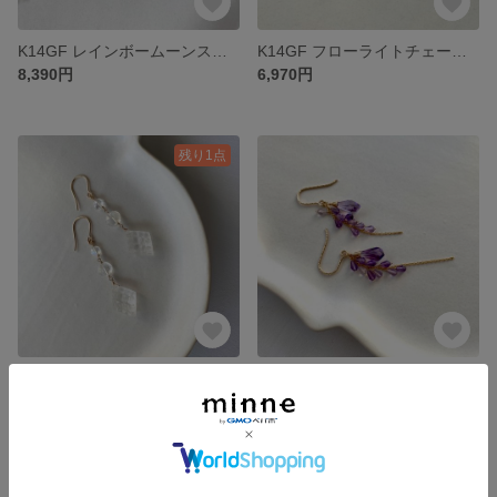
K14GF レインボームーンストーンロングネックレス
K14GF フローライトチェーンピアス
8,390円
6,970円
残り1点
K14GF クリスタル×レインボームーンストーンピアス
K14GF アメジストグリシーヌピアス
4,590円
展示中
残り1点
残り1点