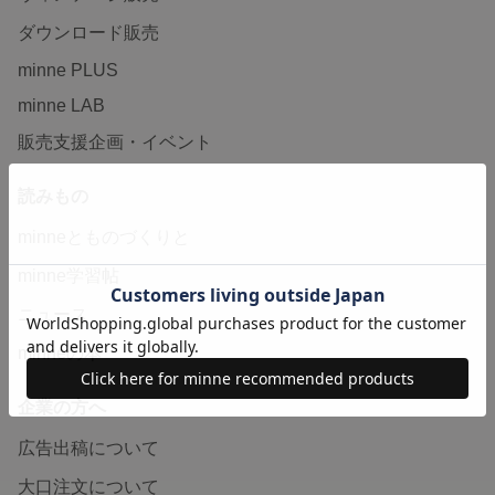
ダウンロード販売
minne PLUS
minne LAB
販売支援企画・イベント
読みもの
minneとものづくりと
minne学習帖
ニュース
minneの本
企業の方へ
広告出稿について
大口注文について