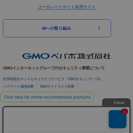
コーポレートサイト
採用サイト
AIへの取り組み
GMOインターネットグループのセキュリティ事業について
世界初総合ネットセキュリティサービス「GMOセキュリティ24」
パスワード漏洩診断
Webサイトリスク診断
セキュリティ相談AIチャットボット
実在証明・盗聴対策
サイバー攻撃対策（GMOサイバーセキュリティ byイエラエ）
サイバー攻撃対策（GMO Flatt Security）
なりすまし対策
セキュリティ事業の軌跡