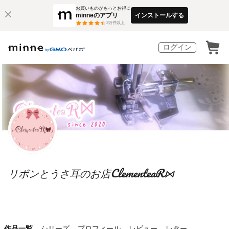
お買いものがもっとお得に
minneのアプリ
インストールする
3
万件以上
ログイン
リボンとうさ耳のお店ClementeaR⋈
作品一覧
シリーズ
プロフィール
レビュー
レター