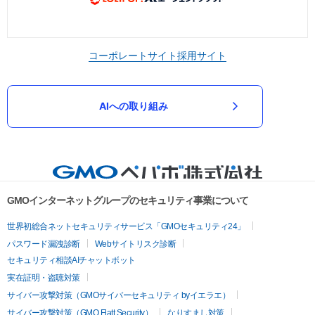
コーポレートサイト
採用サイト
AIへの取り組み
GMOインターネットグループのセキュリティ事業について
世界初総合ネットセキュリティサービス「GMOセキュリティ24」
パスワード漏洩診断
Webサイトリスク診断
セキュリティ相談AIチャットボット
実在証明・盗聴対策
サイバー攻撃対策（GMOサイバーセキュリティ byイエラエ）
サイバー攻撃対策（GMO Flatt Security）
なりすまし対策