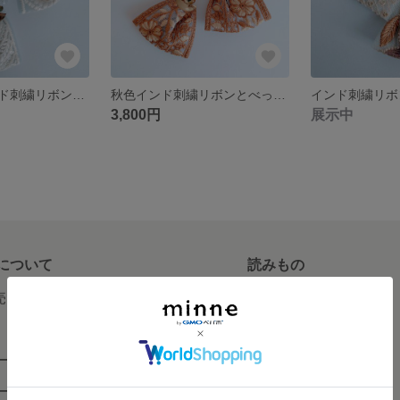
空と麦の穂インド刺繍リボンときらきらビーズのイヤリング【アレルギー対応】
秋色インド刺繍リボンとべっ甲風きらきらビーズのイヤリング【アレルギー対応】
3,800円
展示中
について
読みもの
で売りたい
minneとものづくりと
minne学習帖
ージ販売
ニュース
ード販売
minneの本