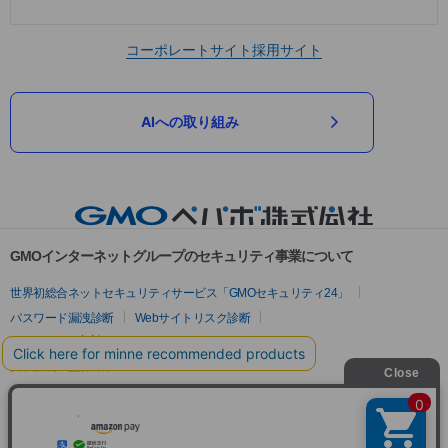
コーポレートサイト
採用サイト
AIへの取り組み
GMOインターネットグループのセキュリティ事業について
世界初総合ネットセキュリティサービス「GMOセキュリティ24」
パスワード漏洩診断
Webサイトリスク診断
セキュリティ相談AIチャットボット
実在証明・盗聴対策
サイバー攻撃対策（GMOサイバーセキュリティ byイエラエ）
サイバー攻撃対策（GMO Flatt Security）
なりすまし対策
セキュリティ事業の軌跡