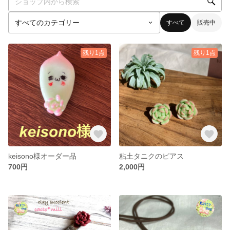
すべて
販売中
残り1点
残り1点
keisono様オーダー品
粘土タニクのピアス
700円
2,000円