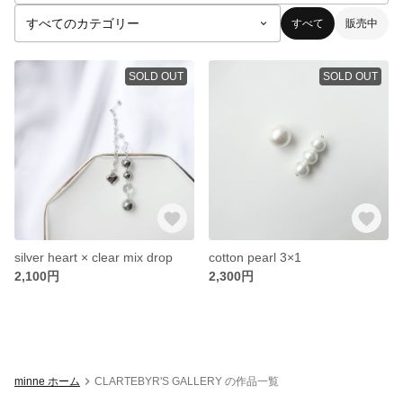
すべて
販売中
SOLD OUT
SOLD OUT
silver heart × clear mix drop
cotton pearl 3×1
2,100円
2,300円
minne ホーム
CLARTEBYR'S GALLERY の作品一覧