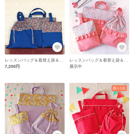
レッスンバッグ＆着替え袋＆上履き入れセット リバティ"Cars"×ブルー おなまえタグ付き 《入園・入学》
レッスンバッグ＆着替え袋＆上履き袋セット リバティ"CherryDrop"×ピンク おなまえタグ付き 《入園・入学》
7,200円
展示中
残り1点