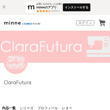
お買いものがもっとお得に
minneのアプリ
インストールする
3
万件以上
ログイン
ClaraFutura
作品一覧
シリーズ
プロフィール
レター