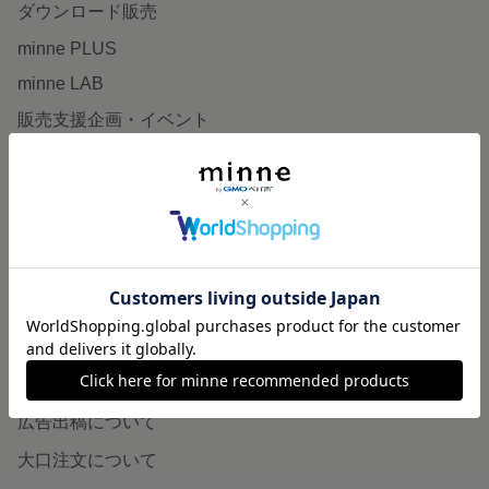
ダウンロード販売
minne PLUS
minne LAB
販売支援企画・イベント
読みもの
minneとものづくりと
minne学習帖
ニュース
minneの本
企業の方へ
広告出稿について
大口注文について