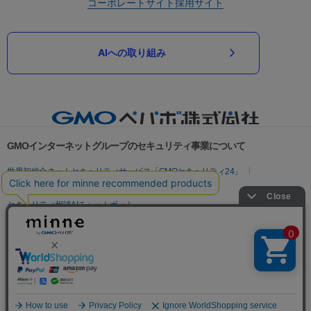
コーポレートサイト
採用サイト
AIへの取り組み
GMOインターネットグループのセキュリティ事業について
世界初総合ネットセキュリティサービス「GMOセキュリティ24」
パスワード漏洩診断
Webサイトリスク診断
セキュリティ相談AIチャットボット
実在証明・盗聴対策
サイバー攻撃対策（GMOサイバーセキュリティ byイエラエ）
サイバー攻撃対策（GMO Flatt Security）
なりすまし対策
セキュリティ事業の軌跡