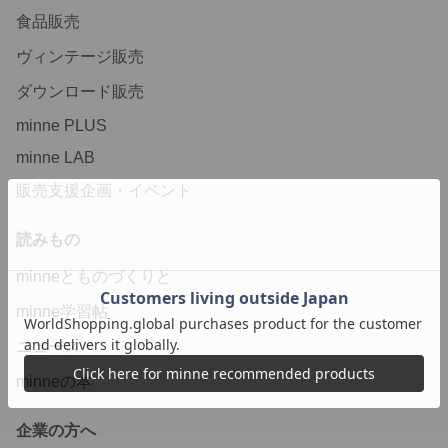
食品販売
ヴィンテージ販売
ダウンロード販売
minne PLUS
minne LAB
販売支援企画・イベント
読みもの
minneとものづくりと
minne学習帖
ニュース
minneの本
企業の方へ