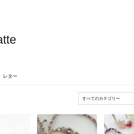
tte
レター