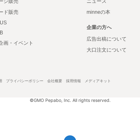
ージ販売
ニュース
ード販売
minneの本
LUS
企業の方へ
AB
広告出稿について
企画・イベント
大口注文について
用
プライバシーポリシー
会社概要
採用情報
メディアキット
©GMO Pepabo, Inc. All rights reserved.