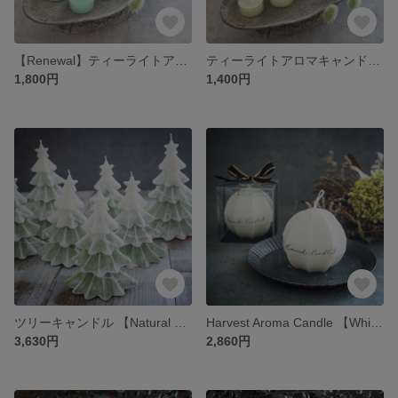
【Renewal】ティーライトアロマキャンドル８個入り【Cool color】国産みつろうブレンドワックス
ティーライトアロマキャンドル８個入り ソイワックスブレンドワックス【ミルキーホワイト】
1,800円
1,400円
ツリーキャンドル 【Natural Green】 ＜シダーウッド・アンバーの香り＞ クリスマスギフトにも！
Harvest Aroma Candle 【White】シンプルインテリアに 温かな灯りと香りでほっこりリラックス
3,630円
2,860円