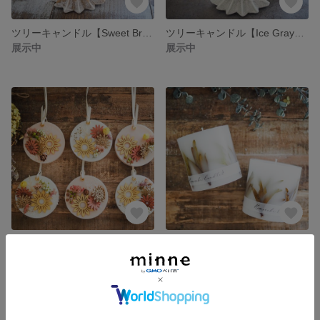
ツリーキャンドル【Sweet Brown】＜フレンチバニラの香り＞ クリスマスギフトにも！
ツリーキャンドル【Ice Gray】＜イランイランの香り＞ クリスマスギフトにも！
展示中
展示中
『Harvest Autumnアロマワックスサシェ』秋色ナチュラル 無料ラッピング ギフトにも
ボタニカルアロマキャンドル【ブルーブッシュ】ミモザの香り
1,540円
展示中