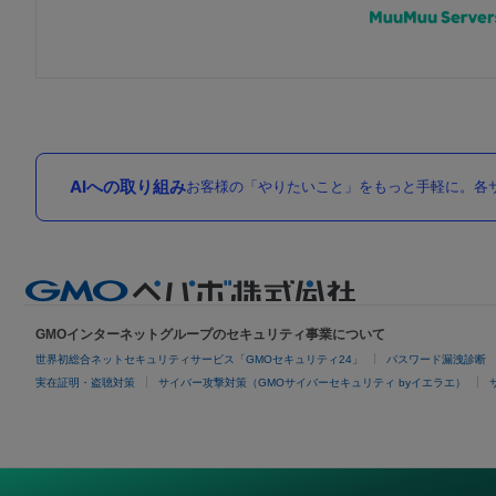
AIへの取り組み
お客様の「やりたいこと」をもっと手軽に。各サ
GMOインターネットグループのセキュリティ事業について
世界初総合ネットセキュリティサービス「GMOセキュリティ24」
パスワード漏洩診断
実在証明・盗聴対策
サイバー攻撃対策（GMOサイバーセキュリティ byイエラエ）