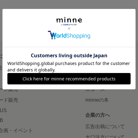
について
読みもの
で売りたい
minneとものづくりと
minne学習帖
ージ販売
ニュース
ード販売
minneの本
LUS
企業の方へ
AB
広告出稿について
企画・イベント
大口注文について