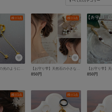
残り1点
残り1点
【月あかり】月の光のようにそっと寄り添う🌙 月×流れ星×雫 イヤリング/ピアス No327
【お守り雫】天然石の小さなお守り ガーネット×アメジスト×グリーンアベンチュリンのさざれ石 イヤリング/ピアス No341
850円
850円
残り1点
残り1点