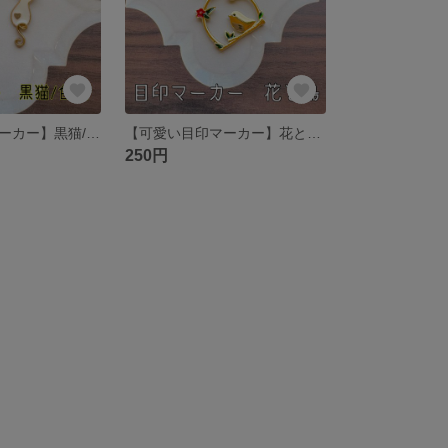
【可愛い目印マーカー】黒猫/白猫 傘やリップに付けて目印に😊✨目印チャーム
【可愛い目印マーカー】花と鳥🐤 傘やリップに付けて目印に😊✨目印チャーム
250円