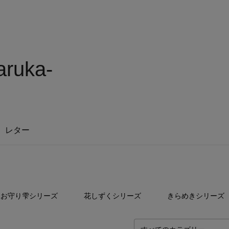
ruka-
レター
3
点
1
点
1
お守り雫シリーズ
花しずくシリーズ
きらめきシリーズ