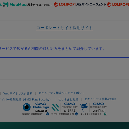
コーポレートサイト
採用サイト
ービスで広がるAI機能の取り組みをまとめて紹介しています。
セキュリティ相談AIチャットボット
Webサイトリスク診断
セキュリティ事業の軌跡
サイバー攻撃対策（GMO Flatt Security）
なりすまし対策