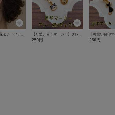
【花しずく】お花モチーフアクセサリー イヤリング/ピアス No332.333
【可愛い目印マーカー】グレー猫🐱/ダックス🐶 傘やリップに付けて目印に😊✨目印チャーム
250円
250円