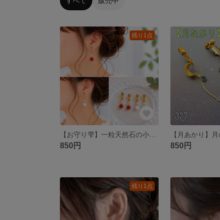
すべて
販売中
残り1点
【お守り雫】一粒天然石の小さなお守り テラヘルツ/グリーンタイガーアイ/アラゴナイト/ケープアメジスト/赤サンゴ/ラピスラズリ/アメジスト/ガーネット/ターコイズ/シャコガイ
850円
850円
残り1点