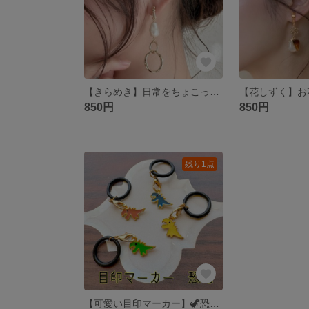
【きらめき】日常をちょこっと華やかに✨ゴールドダブルリング×パール風 イヤリング/ピアス No340
850円
850円
残り1点
【可愛い目印マーカー】🦖恐竜 傘やリップに付けて目印に😊✨目印チャーム