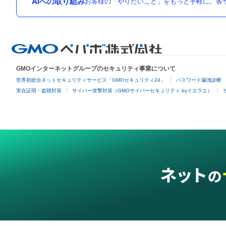
AIへの取り組み
お客様の「やりたいこと」をもっと手軽に。各サ
GMOインターネットグループのセキュリティ事業について
世界初総合ネットセキュリティサービス「GMOセキュリティ24」
パスワード漏洩診断
実在証明・盗聴対策
サイバー攻撃対策（GMOサイバーセキュリティ byイエラエ）