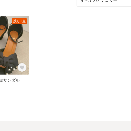
残り1点
🎀サンダル