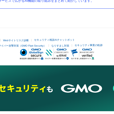
ービスで広がるAI機能の取り組みをまとめて紹介しています。
セキュリティ相談AIチャットボット
Webサイトリスク診断
セキュリティ事業の軌跡
サイバー攻撃対策（GMO Flatt Security）
なりすまし対策