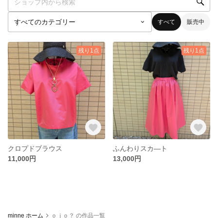
すべて
販売中
残り1点
残り1点
クロプドブラウス
ふんわりスカ―ト
11,000円
13,000円
minne ホーム
ｏｊｏ？ の作品一覧