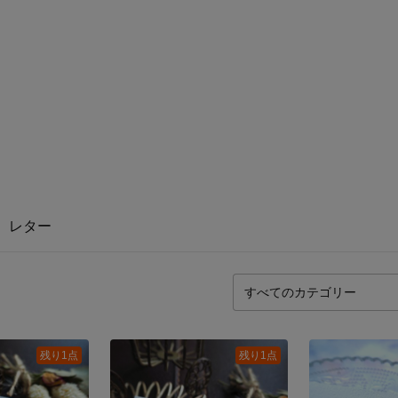
レター
残り1点
残り1点