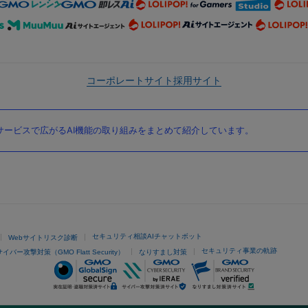
コーポレートサイト
採用サイト
ービスで広がるAI機能の取り組みをまとめて紹介しています。
セキュリティ相談AIチャットボット
Webサイトリスク診断
セキュリティ事業の軌跡
サイバー攻撃対策（GMO Flatt Security）
なりすまし対策