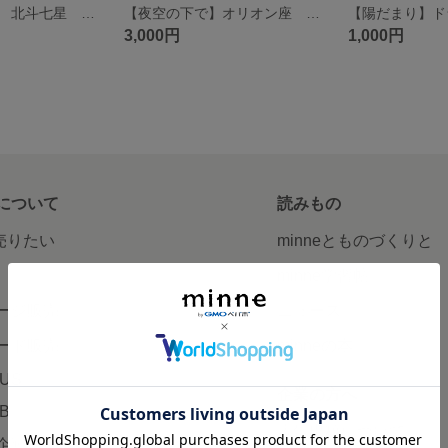
【夜空の下で】 北斗七星 ドライフラワー ピアス
【夜空の下で】オリオン座 ドライフラワー
3,000円
1,000円
について
読みもの
で売りたい
minneとものづくりと
minne学習帖
ージ販売
ニュース
ード販売
minneの本
LUS
企業の方へ
AB
広告出稿について
企画・イベント