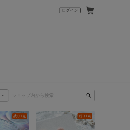
ログイン
残り1点
残り1点