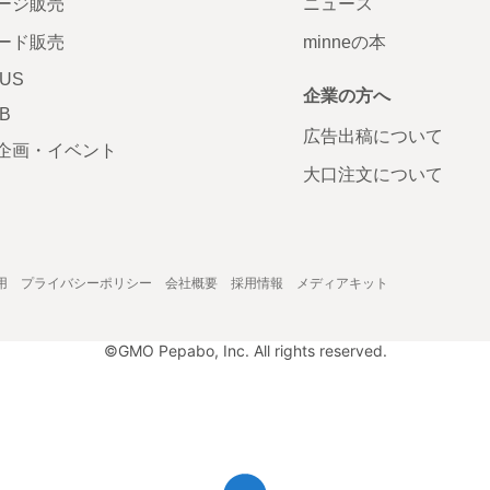
ージ販売
ニュース
ード販売
minneの本
LUS
企業の方へ
AB
広告出稿について
企画・イベント
大口注文について
用
プライバシーポリシー
会社概要
採用情報
メディアキット
©GMO Pepabo, Inc. All rights reserved.