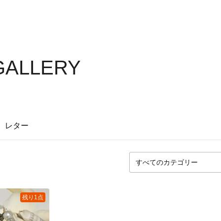
 GALLERY
レター
残り1点